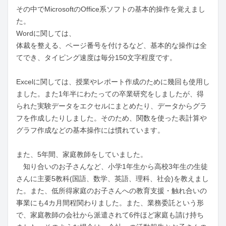
その中でMicrosoftのOffice系ソフトの基本的操作を覚えまし
た。

Wordに関しては、

体裁を整える、ページ番号を付けるなど、基本的な操作は全
てでき、タイピング速度は毎分150文字程度です。

Excelに関しては、授業やレポート作成のために幾回も使用し
ました。また1年半にわたっての卒業研究をしましたが、得
られた実験データをエクセルにまとめたり、データからグラ
フを作成したりしました。そのため、関数を使った表計算や
グラフ作成などの基本操作には慣れています。

また、5年間、家庭教師をしていました。

　知り合いのお子さんなど、小学1年生から高校3年生の生徒
さんに主要5教科(国語、数学、英語、理科、社会)を教えまし
た。また、低所得家庭のお子さんへの教育支援・触れ合いの
事業にも4カ月間程関わりました。また、業務委託という形
で、家庭教師の会社から派遣されて6件ほど家庭も請け持ち