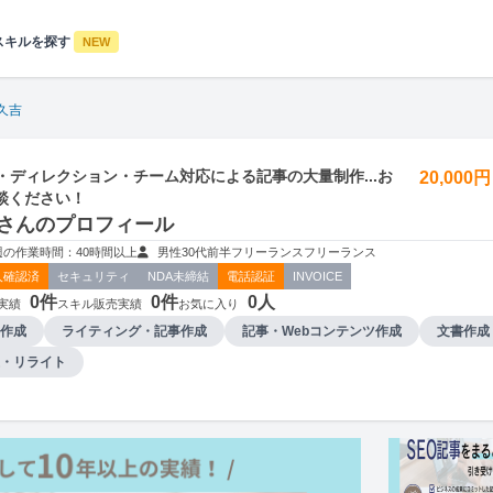
スキルを探す
NEW
久吉
・ディレクション・チーム対応による記事の大量制作...お
20,000
談ください！
さんのプロフィール
週の作業時間：40時間以上
男性
30代前半
フリーランス
フリーランス
人確認済
セキュリティ
NDA未締結
電話認証
INVOICE
0件
0件
0人
実績
スキル販売実績
お気に入り
作成
ライティング・記事作成
記事・Webコンテンツ作成
文書作成
・リライト