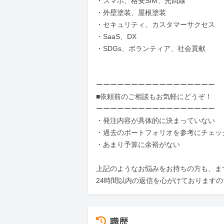
・スマホ、格安SIM、光回線

・外壁塗装、屋根塗装

・セキュリティ、カスタマーサクセス

・SaaS、DX

・SDGs、ボランティア、社会貢献

ーーーーーーーーーーーーーーーーー

■依頼前のご相談もお気軽にどうぞ！

ーーーーーーーーーーーーーーーーー

・発注内容が具体的に決まっていない

・過去のポートフォリオを参考にチェック
・あまり予算に余裕がない

上記のようなお悩みをお持ちの方も、ま
24時間以内の返信を心がけております
職歴