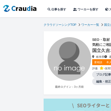
仕事を探す
ワーカーを探す
クラウドソーシングTOP
ワーカー一覧
国立
SEO・取材
気軽にご相
国立久吉
岐阜県
要相談
本
-
評価
採用
ブログ記事
編集・校正
最終ログイン：3ヶ月前