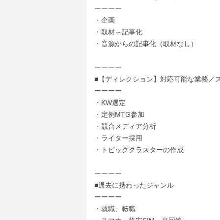
ーーーー

・企画

・取材～記事化

・音源からの記事化（取材なし）

ーーーー

■【ディレクション】対応可能な業務／ス
ーーーー

・KW選定

・定例MTG参加

・競合メディア分析

・ライター採用

・トピッククラスターの作成

ーーーー

■過去に携わったジャンル

ーーーー

・就職、転職
