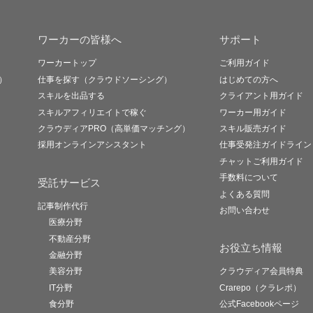
ワーカーの皆様へ
サポート
ワーカートップ
ご利用ガイド
）
仕事を探す（クラウドソーシング）
はじめての方へ
スキルを出品する
クライアント用ガイド
スキルアフィリエイトで稼ぐ
ワーカー用ガイド
クラウディアPRO（高単価マッチング）
スキル販売ガイド
採用オンラインアシスタント
仕事受発注ガイドライン
チャットご利用ガイド
手数料について
受託サービス
よくある質問
記事制作代行
お問い合わせ
医療分野
不動産分野
お役立ち情報
金融分野
美容分野
クラウディア会員特典
IT分野
Crarepo（クラレポ）
食分野
公式Facebookページ