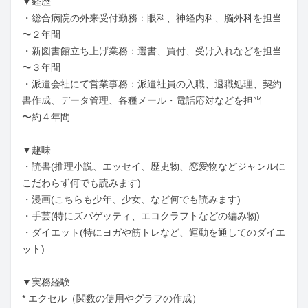
▼経歴

・総合病院の外来受付勤務：眼科、神経内科、脳外科を担当

〜２年間

・新図書館立ち上げ業務：選書、買付、受け入れなどを担当

〜３年間

・派遣会社にて営業事務：派遣社員の入職、退職処理、契約
書作成、データ管理、各種メール・電話応対などを担当

〜約４年間

▼趣味

・読書(推理小説、エッセイ、歴史物、恋愛物などジャンルに
こだわらず何でも読みます)

・漫画(こちらも少年、少女、など何でも読みます)

・手芸(特にズパゲッティ、エコクラフトなどの編み物)

・ダイエット(特にヨガや筋トレなど、運動を通してのダイエ
ット)

▼実務経験

* エクセル（関数の使用やグラフの作成）
