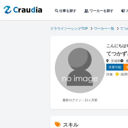
仕事を探す
ワーカーを探す
クラウドソーシングTOP
ワーカー一覧
てつ
こんにちは
てつかず
茨城県
作業可能
-
評価
採用
最終ログイン：11ヶ月前
スキル