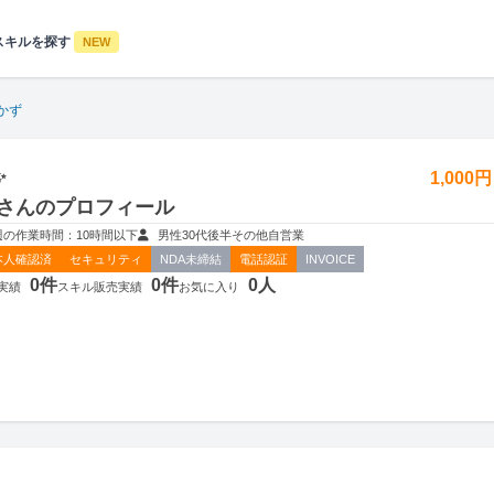
スキルを探す
NEW
かず
✨
1,000
さんのプロフィール
週の作業時間：10時間以下
男性
30代後半
その他
自営業
本人確認済
セキュリティ
NDA未締結
電話認証
INVOICE
0件
0件
0人
実績
スキル販売実績
お気に入り