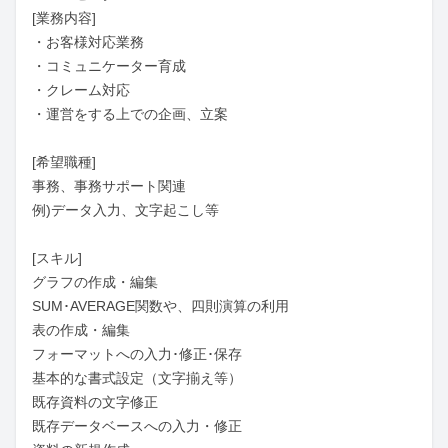
[業務内容]

・お客様対応業務

・コミュニケーター育成

・クレーム対応

・運営をする上での企画、立案

[希望職種]

事務、事務サポート関連

例)データ入力、文字起こし等

[スキル]

グラフの作成・編集

SUM･AVERAGE関数や、四則演算の利用

表の作成・編集

フォーマットへの入力･修正･保存

基本的な書式設定（文字揃え等）

既存資料の文字修正

既存データベースへの入力・修正
