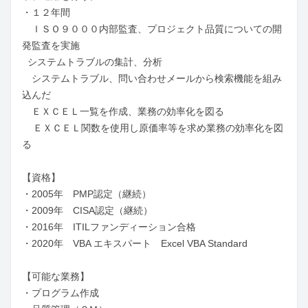
・１２年間

　ＩＳＯ９０００内部監査、プロジェクト品質についての開
発監査を実施　

  システムトラブルの集計、分析

　システムトラブル、問い合わせメールから検索機能を組み
込んだ

　ＥＸＣＥＬ一覧を作成、業務の効率化を図る

    ＥＸＣＥＬ関数を使用し原価率等を求め業務の効率化を図
る 

【資格】

・2005年　PMP認定（継続）

・2009年　CISA認定（継続）

・2016年　ITILファンディーション合格

・2020年　VBA エキスパート　Excel VBA Standard

【可能な業務】

・プログラム作成
