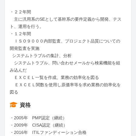
・２２年間

　主に汎用系のSEとして基幹系の要件定義から開発、テス
ト、運用を行う。

・１２年間

　ＩＳＯ９０００内部監査、プロジェクト品質についての
開発監査を実施　

  システムトラブルの集計、分析

　システムトラブル、問い合わせメールから検索機能を組
み込んだ

　ＥＸＣＥＬ一覧を作成、業務の効率化を図る

    ＥＸＣＥＬ関数を使用し原価率等を求め業務の効率化を
図る
資格
・2005年　PMP認定（継続）

・2009年　CISA認定（継続）

・2016年　ITILファンディーション合格
