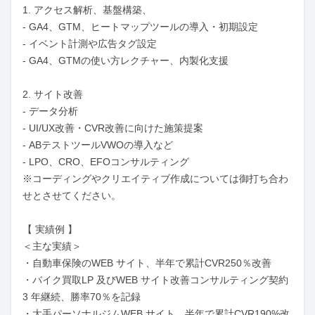
1. アクセス解析、基盤構築、

- GA4、GTM、ヒートマップツールの導入・初期設定

- イベント計測や広告タグ設定

- GA4、GTMの使い方レクチャー、内製化支援

2. サイト改善

- データ分析

- UI/UX改善・CVR改善に向けた施策提案

- ABテストツールVWOの導入など

- LPO、CRO、EFOコンサルティング

※コーディングやクリエイティブ作成については御打ち合わ
せとさせてください。

【 実績例 】

＜主な実績＞

・自動車保険のWEB サイト、半年で累計CVR250％改善

・バイク買取LP 及びWEB サイト改善コンサルティング契約
3 年継続、勝率70％を記録

・大手パーソナルジムWEB サイト、半年で累計CVR190%改