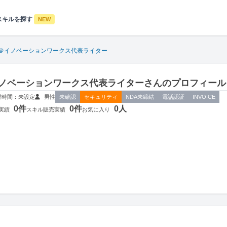
スキルを探す
NEW
＠イノベーションワークス代表ライター
ノベーションワークス代表ライターさんのプロフィール
業時間：未設定
男性
未確認
セキュリティ
NDA未締結
電話認証
INVOICE
0件
0件
0人
実績
スキル販売実績
お気に入り