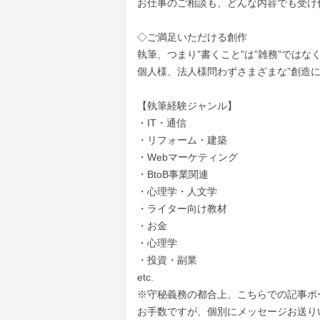
お仕事のご相談も、どんな内容でも受け付
◇ご満足いただける創作

執筆、つまり”書くこと”は”雑務”ではなく
個人様、法人様問わずさまざまな”創造に
【執筆経験ジャンル】

・IT・通信

・リフォーム・建築

・Webマーケティング

・BtoB事業関連

・心理学・人文学

・ライター向け教材

・お金

・心理学

・投資・副業

etc.

※守秘義務の都合上、こちらでの記事ポ
お手数ですが、個別にメッセージお送り