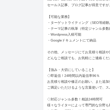
セールス記事、ブログ記事が得意ですが、
【可能な業務】

・ターゲットライティング（SEO等経験
・テーマ記事の執筆（特定ジャンル多数経
・Wordpress入稿可能

・Googleドキュメントにて納品

その他、メッセージにてお見積り相談や
どんなご相談でも、お気軽にご連絡くださ
【強み・大切にしていること】

◇即返信！24時間以内返信率96％

お見積り相談や修正のお願い、また追加
ご満足いただけるような言葉使いで、ス
◇対応ジャンル多数！相談24時間可

様々なライターによって専門的な分野も執