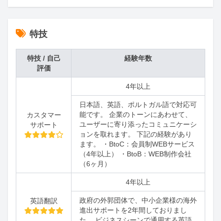
特技
特技 / 自己
経験年数
評価
4年以上
日本語、英語、ポルトガル語で対応可
能です。 企業のトーンにあわせて、
カスタマー
ユーザーに寄り添ったコミュニケーシ
サポート
ョンを取れます。 下記の経験があり
ます。 ・BtoC：会員制WEBサービス
（4年以上） ・BtoB：WEB制作会社
（6ヶ月）
4年以上
政府の外郭団体で、中小企業様の海外
英語翻訳
進出サポートを2年間しておりまし
た。 ビジネスシーンで通用する英語