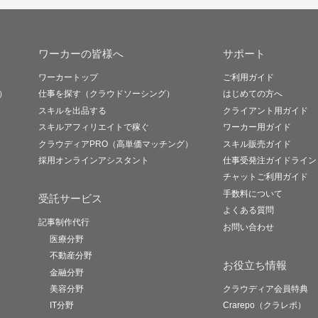
ワーカーの皆様へ
サポート
ワーカートップ
ご利用ガイド
）
仕事を探す（クラウドソーシング）
はじめての方へ
スキルを出品する
クライアント用ガイド
スキルアフィリエイトで稼ぐ
ワーカー用ガイド
クラウディアPRO（高単価マッチング）
スキル販売ガイド
採用オンラインアシスタント
仕事受発注ガイドライン
チャットご利用ガイド
手数料について
受託サービス
よくある質問
記事制作代行
お問い合わせ
医療分野
不動産分野
お役立ち情報
金融分野
美容分野
クラウディア会員特典
IT分野
Crarepo（クラレポ）