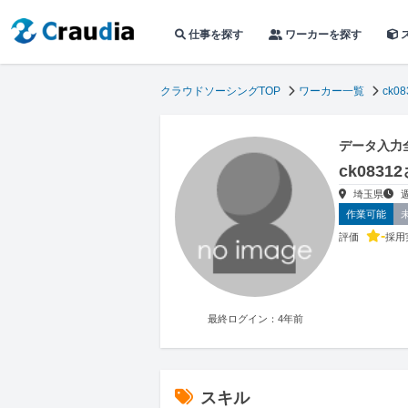
仕事を探す
ワーカーを探す
クラウドソーシングTOP
ワーカー一覧
ck08
データ入力
ck083
埼玉県
作業可能
-
評価
採用
最終ログイン：4年前
スキル