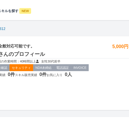
スキルを探す
NEW
312
全般対応可能です。
5,000
12さんのプロフィール
週の作業時間：40時間以上
女性
30代前半
未確認
セキュリティ
NDA未締結
電話認証
INVOICE
0件
0件
0人
実績
スキル販売実績
お気に入り