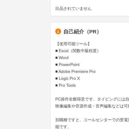
出品されていません
自己紹介（PR）
【使用可能ツール】

■ Excel（関数中級程度）

■ Word

■ PowerPoint

■ Adobe Premiere Pro

■ Logic Pro X

■ Pro Tools

PC操作全般得意です。タイピングには自
映像編集や音源作成・音声編集などは可
別職種ですと、コールセンターでの受電
能です。
