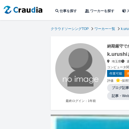
仕事を探す
ワーカーを探す
クラウドソーシングTOP
ワーカー一覧
k.uru
納期厳守で
k.uru
埼玉県
コンピュータ関
作業可能
-
評価
採用
ブログ記事
記事・We
最終ログイン：1年前