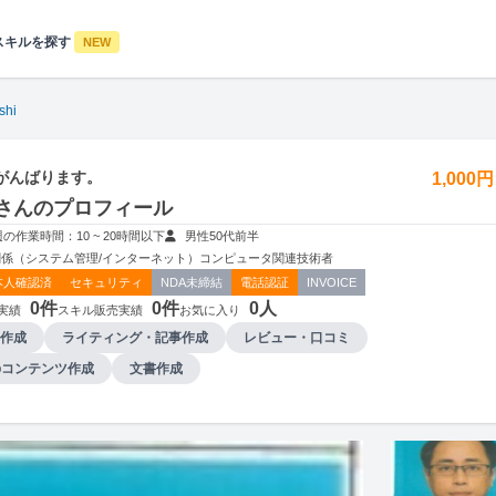
スキルを探す
NEW
shi
がんばります。
1,000
shiさんのプロフィール
週の作業時間：10 ~ 20時間以下
男性
50代前半
係（システム管理/インターネット）
コンピュータ関連技術者
本人確認済
セキュリティ
NDA未締結
電話認証
INVOICE
0件
0件
0人
実績
スキル販売実績
お気に入り
作成
ライティング・記事作成
レビュー・口コミ
bコンテンツ作成
文書作成