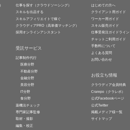
）
仕事を探す（クラウドソーシング）
はじめての方へ
スキルを出品する
クライアント用ガイド
スキルアフィリエイトで稼ぐ
ワーカー用ガイド
クラウディアPRO（高単価マッチング）
スキル販売ガイド
採用オンラインアシスタント
仕事受発注ガイドライン
チャットご利用ガイド
手数料について
受託サービス
よくある質問
記事制作代行
お問い合わせ
医療分野
不動産分野
お役立ち情報
金融分野
美容分野
クラウディア会員特典
IT分野
Crarepo（クラレポ）
食分野
公式Facebookページ
薬機法チェック
公式Twitter
専門家記事監修
掲載メディア様一覧
取材・撮影
サイトマップ
編集・校正