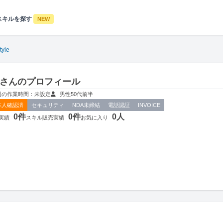
スキルを探す
NEW
tyle
tyleさんのプロフィール
週の作業時間：未設定
男性
50代前半
本人確認済
セキュリティ
NDA未締結
電話認証
INVOICE
0件
0件
0人
実績
スキル販売実績
お気に入り