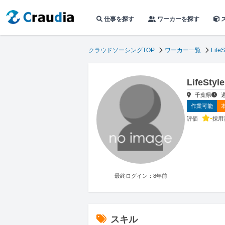
仕事を探す
ワーカーを探す
クラウドソーシングTOP
ワーカー一覧
LifeS
LifeS
千葉県
作業可能
-
評価
採用
最終ログイン：8年前
スキル