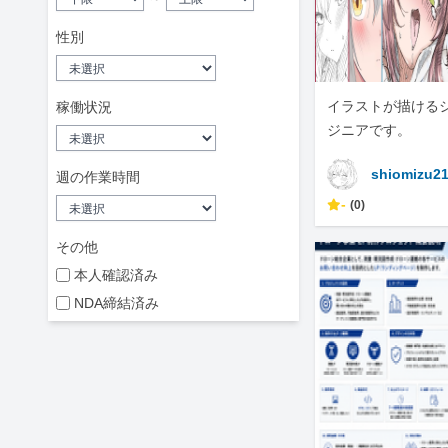
性別
イラストが描ける
稼働状況
ジニアです。
shiomizu2
週の作業時間
-
(0)
その他
本人確認済み
NDA締結済み