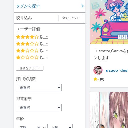
タグから探す
絞り込み
全てリセット
ユーザー評価
以上
以上
以上
Illustrator,Ca
以上
ンします
評価をリセット
usaco_des
採用実績数
-
(0)
都道府県
年齢
～