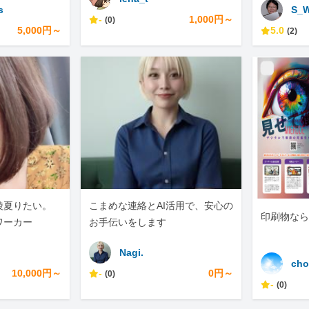
s
S_
ンサル（M
-
1,000円～
(0)
5,000円～
5.0
(2)
綾夏りたい。
こまめな連絡とAI活用で、安心の
印刷物なら
ワーカー
お手伝いをします
Nagi.
cho
10,000円～
-
0円～
(0)
-
(0)