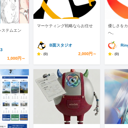
マーケティング戦略ならお任せ
優しさをカ
システムエン
へ。
B面スタジオ
Rin
13
-
2,000円～
-
(0)
(0)
1,000円～