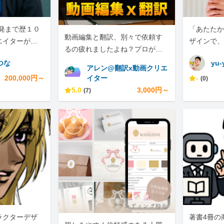
開発まで歴１０
「あたたか
動画編集と翻訳、別々で依頼す
エイターが承
ザインで、
るの疲れましたよね？プロが両
します！
方やります！
つな
yu-
アレン@翻訳x動画クリエ
200,000円～
イター
-
(0)
5.0
3,000円～
(7)
ラクターデザ
著書4冊の