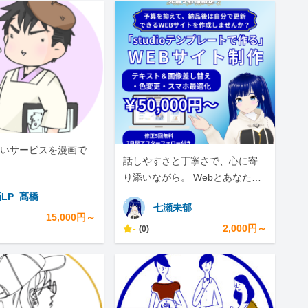
いサービスを漫画で
話しやすさと丁寧さで、心に寄
り添いながら。 Webとあなたを
支えるバーチャル系サポーター
LP_髙橋
七瀬未郁
です。
15,000円～
-
2,000円～
(0)