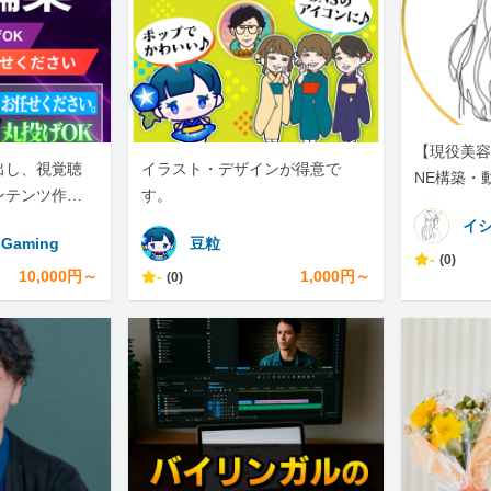
【現役美容
出し、視覚聴
イラスト・デザインが得意で
NE構築・
ンテンツ作り
す。
なマルチク
イ
pGaming
豆粒
-
(0)
10,000円～
-
1,000円～
(0)