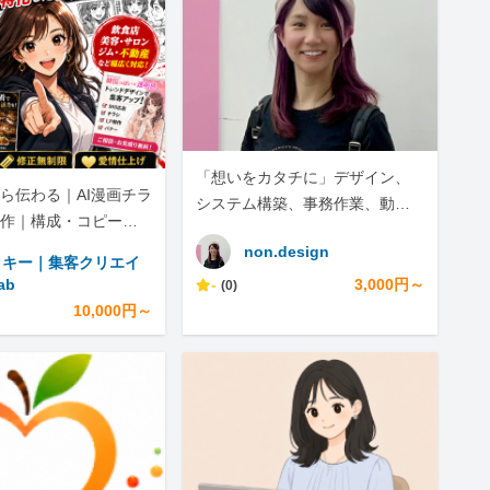
「想いをカタチに」デザイン、
ら伝わる｜AI漫画チラ
システム構築、事務作業、動画
作｜構成・コピー・S
編集、色々できます！
で
non.design
ッキー｜集客クリエイ
ab
-
3,000円～
(0)
10,000円～