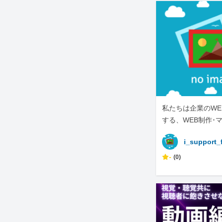
私たちは企業のWE
する、WEB制作･
のプロフェッショ
i_support_
-
(0)