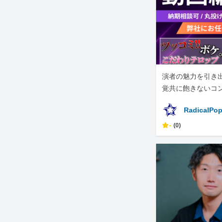
演者の魅力を引き
覚共に飽きないコ
をします
RadicalPo
-
(0)