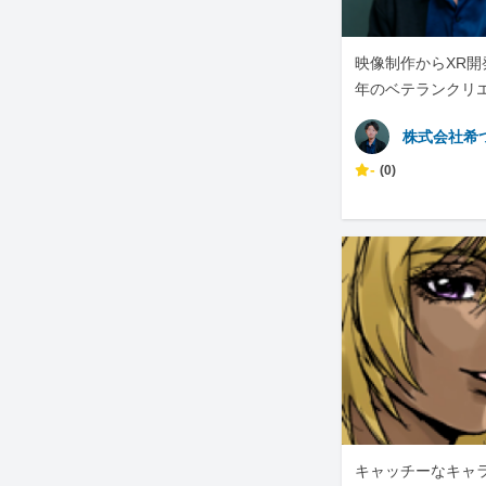
映像制作からXR
年のベテランクリ
ります！
株式会社希
-
(0)
キャッチーなキャ