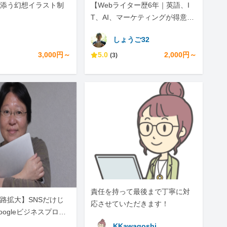
添う幻想イラスト制
【Webライター歴6年｜英語、I
T、AI、マーケティングが得意】
SEO対策・WordPress・AI活用
月
しょうご32
も対応可
3,000円～
5.0
2,000円～
(3)
責任を持って最後まで丁寧に対
路拡大】SNSだけじ
応させていただきます！
oogleビジネスプロフ
他ツール活用運用コ
KKawagoshi