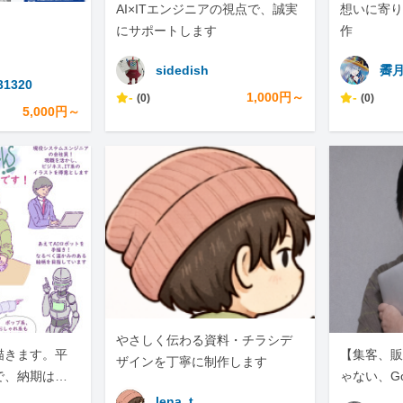
AI×ITエンジニアの視点で、誠実
想いに寄り
にサポートします
作
sidedish
霽
31320
-
1,000円～
-
(0)
(0)
5,000円～
やさしく伝わる資料・チラシデ
描きます。平
【集客、販
ザインを丁寧に制作します
で、納期は要
ゃない、G
す。
ィールその
lena_t