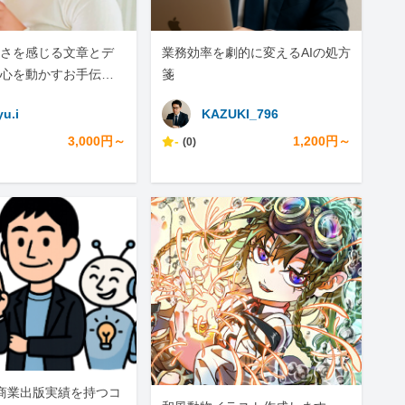
さを感じる文章とデ
業務効率を劇的に変えるAIの処方
心を動かすお手伝い
箋
yu.i
KAZUKI_796
3,000円～
-
1,200円～
(0)
商業出版実績を持つコ