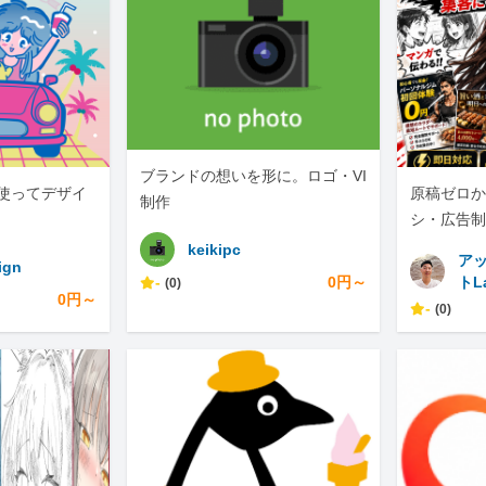
ブランドの想いを形に。ロゴ・VI
nvaを使ってデザイ
原稿ゼロか
制作
シ・広告制
NS展開ま
keikipc
ア
ign
-
0円～
トL
(0)
0円～
-
(0)