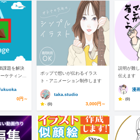
B課題を解決
説明が難し
ポップで想いが伝わるイラス
マーケティング
伝えます
ト・アニメーション制作します
ナルです。
fukuoka
漫画
taka.studio
0円～
-
(0)
-
3,000円～
(0)