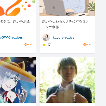
タチに。想いを創造
想いを伝わるカタチにするコン
テンツ制作
gO♾️Creation
kayo-creative
0円～
-
0円～
(0)