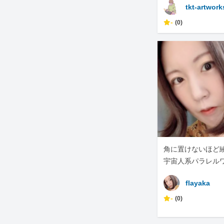
tkt-artwork
-
(0)
角に置けないほど
宇宙人系パラレル
flayaka
-
(0)