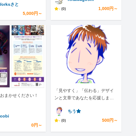
Worksさと
EO×SNS設計）
-
1,000円～
(0)
5,000円～
「見やすく」「伝わる」デザイ
おまかせください！
ンと文章であなたを応援しま
す。
ちう⭐︎
cobi
-
500円～
(0)
0円～