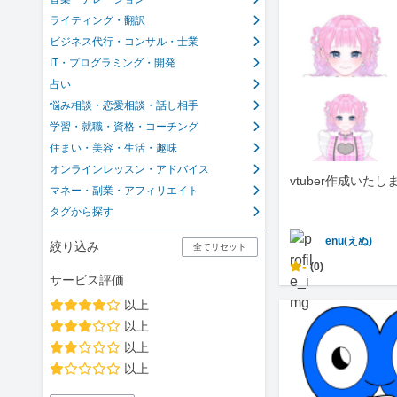
ライティング・翻訳
ビジネス代行・コンサル・士業
IT・プログラミング・開発
占い
悩み相談・恋愛相談・話し相手
学習・就職・資格・コーチング
住まい・美容・生活・趣味
オンラインレッスン・アドバイス
vtuber作成いたし
マネー・副業・アフィリエイト
タグから探す
enu(えぬ)
絞り込み
全てリセット
-
(0)
サービス評価
以上
以上
以上
以上