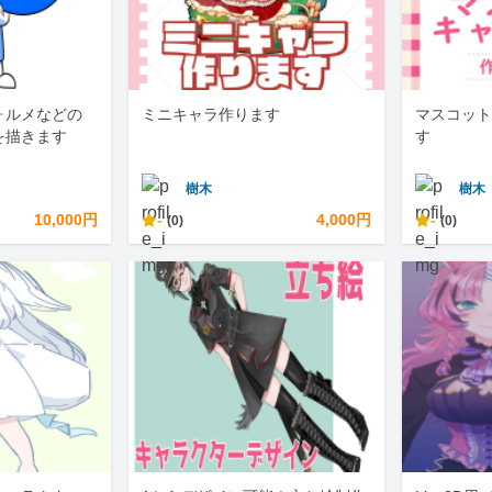
ォルメなどの
ミニキャラ作ります
マスコット
を描きます
す
樹木
樹木
10,000円
-
4,000円
-
(0)
(0)