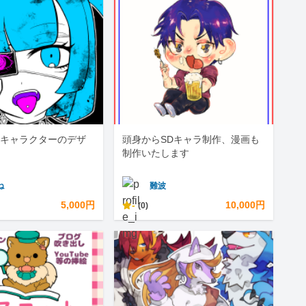
キャラクターのデザ
頭身からSDキャラ制作、漫画も
制作いたします
ね
難波
5,000円
-
10,000円
(0)