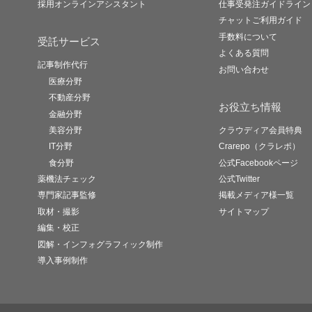
採用オンラインアシスタント
仕事受発注ガイドライン
チャットご利用ガイド
手数料について
受託サービス
よくある質問
記事制作代行
お問い合わせ
医療分野
不動産分野
お役立ち情報
金融分野
美容分野
クラウディア会員特典
IT分野
Crarepo（クラレポ）
食分野
公式Facebookページ
薬機法チェック
公式Twitter
専門家記事監修
掲載メディア様一覧
取材・撮影
サイトマップ
編集・校正
図解・インフォグラフィック制作
導入事例制作