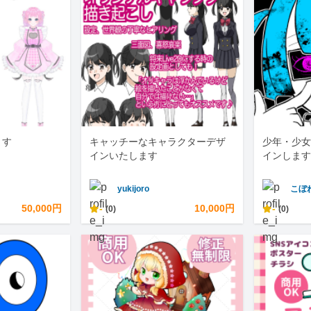
ます
キャッチーなキャラクターデザ
少年・少女
インいたします
インします
yukijoro
こぼ
50,000円
-
10,000円
-
(0)
(0)