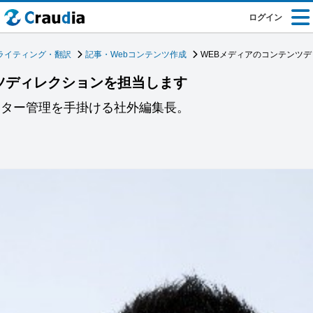
ログイン
ライティング・翻訳
記事・Webコンテンツ作成
WEBメディアのコンテンツ
ツディレクションを担当します
イター管理を手掛ける社外編集長。