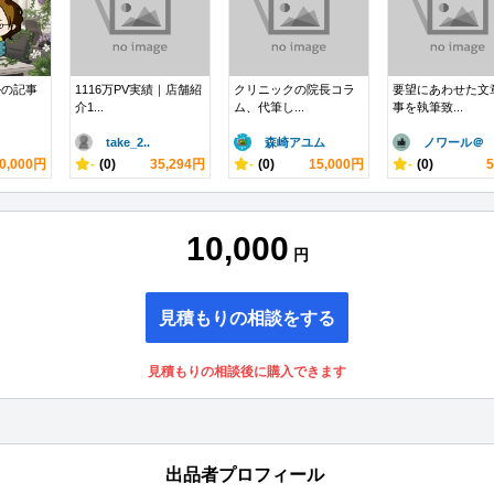
ルの記事
1116万PV実績｜店舗紹
クリニックの院長コラ
要望にあわせた文
介1...
ム、代筆し...
事を執筆致...
take_2..
森崎アユム
ノワール＠
0,000円
-
(0)
35,294円
-
(0)
15,000円
-
(0)
10,000
円
見積もりの相談をする
見積もりの相談後に購入できます
出品者プロフィール