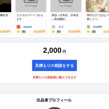
で翻訳全
エクセルワードつかえ
英語→日本語、日本語
SEOだけではない
ます
→英語翻訳...
者にメリ...
memei
エリ
Est000
5,000円
-
(0)
10,000円
-
(0)
10,000円
-
(0)
10,
2,000
円
見積もりの相談をする
見積もりの相談後に購入できます
出品者プロフィール