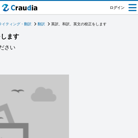
ログイン
ライティング・翻訳
翻訳
英訳、和訳、英文の校正をします
をします
ださい