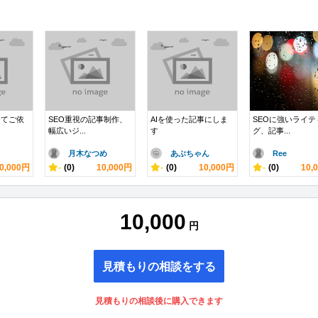
ってご依
SEO重視の記事制作、
AIを使った記事にしま
SEOに強いライテ
幅広いジ...
す
グ、記事...
月木なつめ
あぶちゃん
Ree
0,000円
-
(0)
10,000円
-
(0)
10,000円
-
(0)
10,
10,000
円
見積もりの相談をする
見積もりの相談後に購入できます