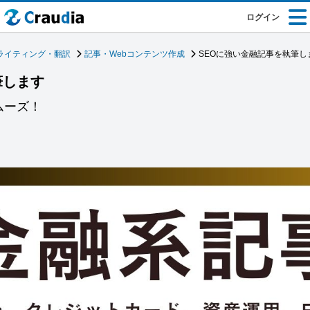
ログイン
ライティング・翻訳
記事・Webコンテンツ作成
SEOに強い金融記事を執筆し
筆します
ムーズ！