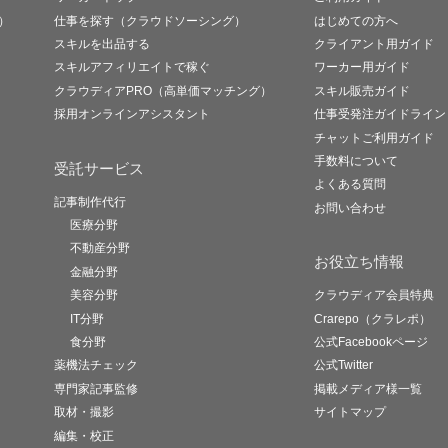
）
仕事を探す（クラウドソーシング）
はじめての方へ
スキルを出品する
クライアント用ガイド
スキルアフィリエイトで稼ぐ
ワーカー用ガイド
クラウディアPRO（高単価マッチング）
スキル販売ガイド
採用オンラインアシスタント
仕事受発注ガイドライン
チャットご利用ガイド
手数料について
受託サービス
よくある質問
記事制作代行
お問い合わせ
医療分野
不動産分野
お役立ち情報
金融分野
美容分野
クラウディア会員特典
IT分野
Crarepo（クラレポ）
食分野
公式Facebookページ
薬機法チェック
公式Twitter
専門家記事監修
掲載メディア様一覧
取材・撮影
サイトマップ
編集・校正