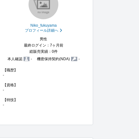
Niko_fukuyama
プロフィール詳細へ
男性
最終ログイン：7ヶ月前
総販売実績：0件
本人確認
-
機密保持契約(NDA)
-
【職歴】

-

【資格】

-

【特技】

-