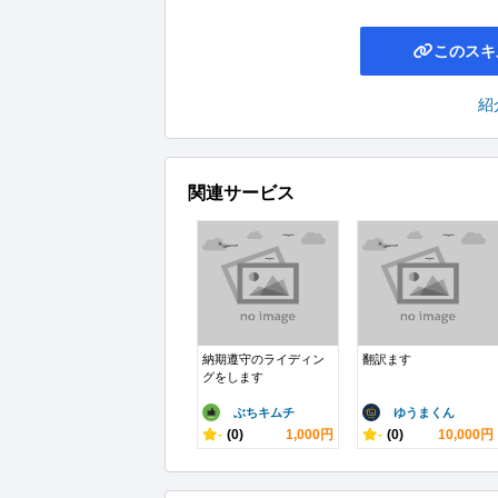
このスキ
紹
関連サービス
納期遵守のライディン
翻訳ます
グをします
ぶちキムチ
ゆうまくん
-
(0)
1,000円
-
(0)
10,000円