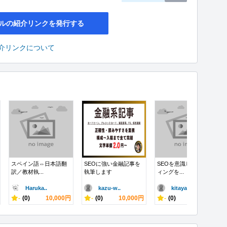
ルの紹介リンクを発行する
介リンクについて
スペイン語⇔日本語翻
SEOに強い金融記事を
SEOを意識したライテ
訳／教材執...
執筆します
ィングを...
Haruka..
kazu-w..
kitaya..
-
(0)
10,000円
-
(0)
10,000円
-
(0)
10,000円