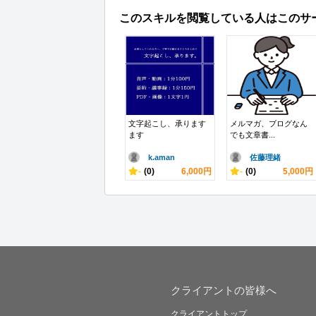
このスキルを閲覧している人はこのサ
文字起こし、承ります
メルマガ、ブログなん
ます
でも文章書...
k.aman
佐藤理緒
-
(0)
6,000円
-
(0)
5,000円
クライアントの皆様へ
クライアントトップ