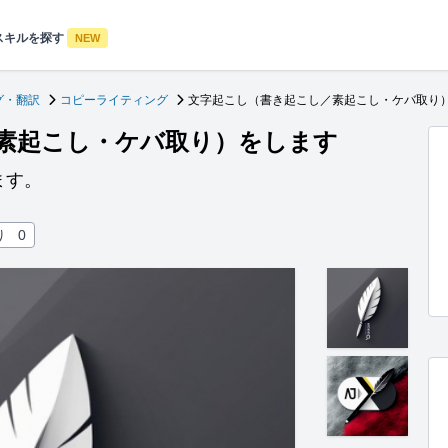
スキルを探す
NEW
グ・翻訳
コピーライティング
文字起こし（書き起こし／素起こし・ケバ取り
素起こし・ケバ取り）をします
ます。
り
0