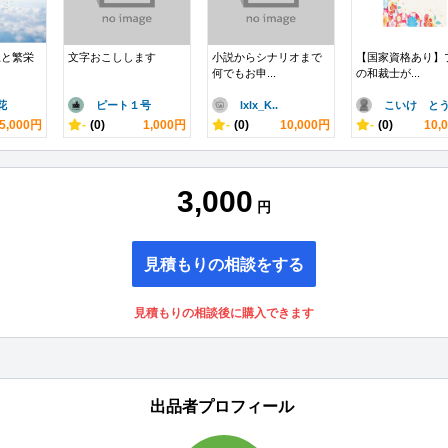
上と繁栄
文字おこしします
小説からシナリオまで
【国家資格あり】
何でもお申...
の和裁士が...
花
ピート１号
lxlx_K..
こいけ とう.
5,000円
-
(0)
1,000円
-
(0)
10,000円
-
(0)
10,
3,000
円
見積もりの相談をする
見積もりの相談後に購入できます
出品者プロフィール