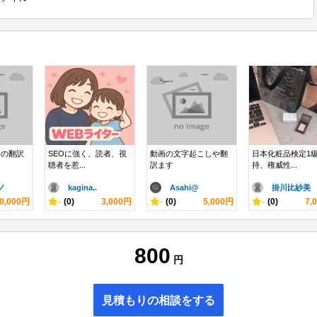
語の翻訳
SEOに強く、読者、視
動画の文字起こしや翻
日本化粧品検定1
聴者を惹...
訳ます
持、権威性...
ノ
kagina..
Asahi@
掛川比紗美
0,000円
-
(0)
3,000円
-
(0)
5,000円
-
(0)
7,
800
円
見積もりの相談をする