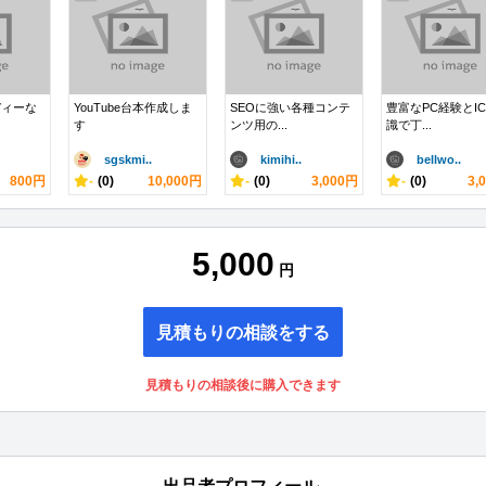
ディーな
YouTube台本作成しま
SEOに強い各種コンテ
豊富なPC経験とIC
す
ンツ用の...
識で丁...
sgskmi..
kimihi..
bellwo..
800円
-
(0)
10,000円
-
(0)
3,000円
-
(0)
3,
5,000
円
見積もりの相談をする
見積もりの相談後に購入できます