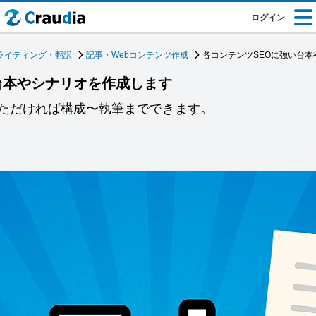
ログイン
ライティング・翻訳
記事・Webコンテンツ作成
各コンテンツSEOに強い台
台本やシナリオを作成します
ただければ構成〜執筆までできます。