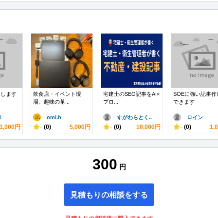
こします
飲食店・イベント現
宅建士のSEO記事をAI×
SOEに強い記事作
場、趣味の革...
プロ...
できます
1
omi.h
すがわらとく..
ロイン
1,000円
-
(0)
5,000円
-
(0)
10,000円
-
(0)
1,
300
円
見積もりの相談をする