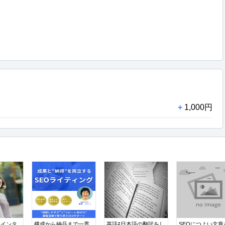
+
1,000円
いインタ
構成から納品まで一貫
英語⇄日本語の翻訳をし
SEOにつよい文章