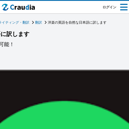
ログイン
ライティング・翻訳
翻訳
洋楽の英語を自然な日本語に訳します
語に訳します
可能！