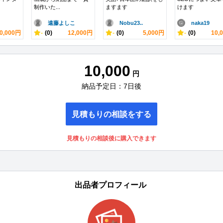
制作いた...
ますます
けます
遠藤よしこ
Nobu23..
naka19
0,000円
-
(0)
12,000円
-
(0)
5,000円
-
(0)
10,
10,000
円
納品予定日：7日後
見積もりの相談をする
見積もりの相談後に購入できます
出品者プロフィール