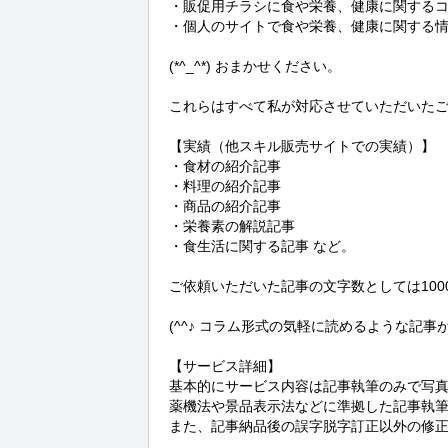
・販促用チラシに食や栄養、健康に関するコ
・個人のサイトで食や栄養、健康に関する情
(*^_^*) おまかせください。

これらはすべて私が対応させていただいたご
【実績（他スキル販売サイトでの実績）】

・食材の紹介記事

・料理の紹介記事

・商品の紹介記事

・栄養素の解説記事

・食生活に関する記事 など。

ご依頼いただいた記事の文字数としては1000
(^^♪ コラム形式の気軽に読めるような記事
【サービス詳細】

基本的にサービス内容は記事執筆のみで写真
薬機法や景品表示法などに準拠した記事執筆
また、記事納品後の誤字脱字訂正以外の修正