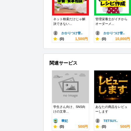
ネット検索だけじゃ解
管理栄養士がイチから
決できない...
オーダーメ...
かかりつけ管..
かかりつけ管..
-
(0)
1,500円
-
(0)
10,000円
関連サービス
学生さん向け、SNS向
あなたの商品をレビュ
けの文章...
ーします
華妃
TETSUY..
-
(0)
500円
-
(0)
500円