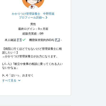
かかりつけ管理栄養士 中野照規
プロフィール詳細へ
男性
最終ログイン：9ヶ月前
総販売実績：0件
本人確認
機密保持契約(NDA)
-
【病院に行くほどでもないけど管理栄養士に相
談したい！】

→かかりつけ管理栄養士がお力になります。

(｡•́︿•̀｡)「献立や食事の相談に乗ってくれる人い
ないかなぁ」

(•‿ •)「はいっ、おませく
すべて見る