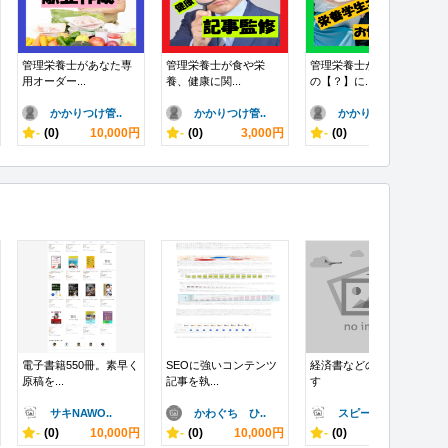
管理栄養士があなた専
管理栄養士が食や栄
管理栄養士が栄養学生
用オーダー...
養、健康に関...
の【？】に...
かかりつけ管..
かかりつけ管..
かかりつけ管..
-
(0)
10,000円
-
(0)
3,000円
-
(0)
2,000円
電子書籍550冊。素早く
SEOに強いコンテンツ
経済書などの校閲しま
原稿を...
記事を執...
す
サキNAWO..
かわぐち ひ..
スピーチコン..
-
(0)
10,000円
-
(0)
10,000円
-
(0)
5,000円