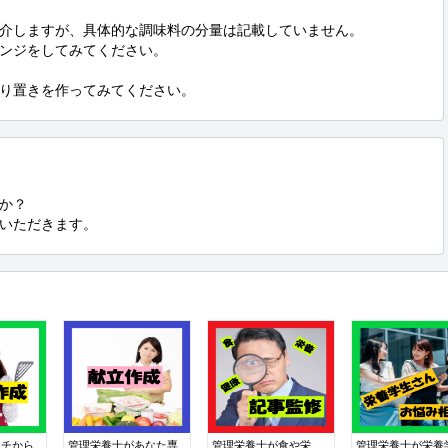
介しますが、具体的な調味料の分量は記載していません。

ンジをしてみてください。

り置きを作ってみてください。
か？

ていただきます。
イチから
管理栄養士があなた専
管理栄養士が食や栄
管理栄養士が栄養