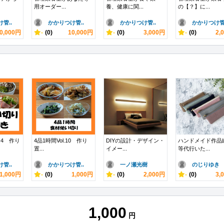
用オーダー...
養、健康に関...
の【？】に...
管..
かかりつけ管..
かかりつけ管..
かかりつけ管.
0,000円
-
(0)
10,000円
-
(0)
3,000円
-
(0)
2,
4 作り
4品1時間Vol.10 作り
DIYの設計・デザイン・
ハンドメイド作品
置...
イメー...
等代行いた...
管..
かかりつけ管..
一ノ瀬光樹
のじりゆき
1,000円
-
(0)
1,000円
-
(0)
2,000円
-
(0)
3,
1,000
円