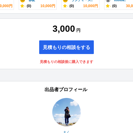
弥夜
ランディ・ス..
tobiba..
0,000円
-
(0)
10,000円
-
(0)
10,000円
-
(0)
30,
3,000
円
見積もりの相談をする
見積もりの相談後に購入できます
出品者プロフィール
まく