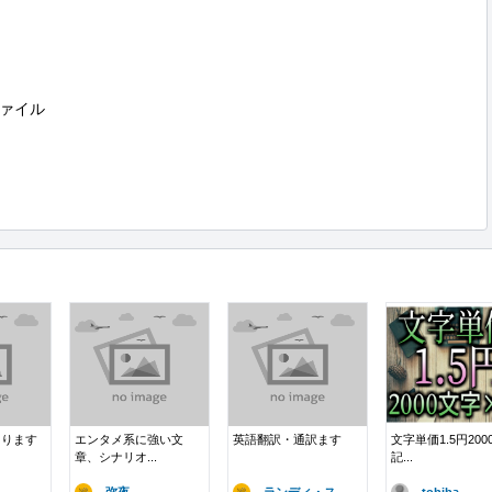
ァイル

あります
エンタメ系に強い文
英語翻訳・通訳ます
文字単価1.5円200
章、シナリオ...
記...