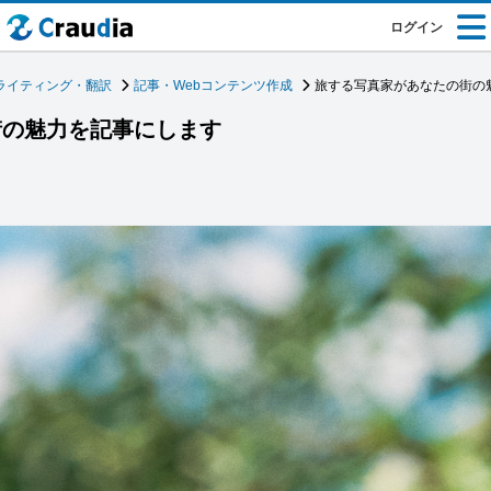
ログイン
ライティング・翻訳
記事・Webコンテンツ作成
旅する写真家があなたの街の
街の魅力を記事にします