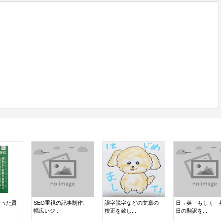
合った質
SEO重視の記事制作、
誤字脱字などの文章の
日→英 もしく 
幅広いジ...
校正を致し...
日の翻訳を...