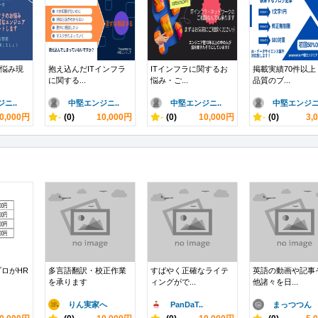
お悩み現
抱え込んだITインフラ
ITインフラに関するお
掲載実績70件以上
に関する...
悩み・ご...
品質のブ...
ニ..
中堅エンジニ..
中堅エンジニ..
中堅エンジニ.
0,000円
-
(0)
10,000円
-
(0)
10,000円
-
(0)
3,
プロがHR
多言語翻訳・校正作業
すばやく正確なライテ
英語の動画や記事
を承ります
ィングがで...
他諸々を日...
りん実家へ
PanDaT..
まっつつん