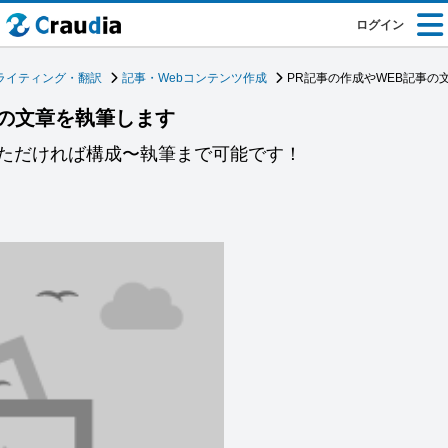
ログイン
ライティング・翻訳
記事・Webコンテンツ作成
PR記事の作成やWEB記事の
事の文章を執筆します
ただければ構成〜執筆まで可能です！