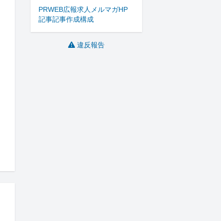
PR
WEB
広報
求人
メルマガ
HP
記事
記事作成
構成
違反報告