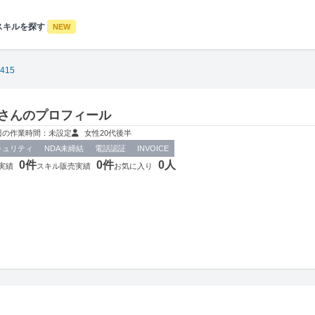
スキルを探す
NEW
415
15さんのプロフィール
週の作業時間：未設定
女性
20代後半
キュリティ
NDA未締結
電話認証
INVOICE
0件
0件
0人
実績
スキル販売実績
お気に入り