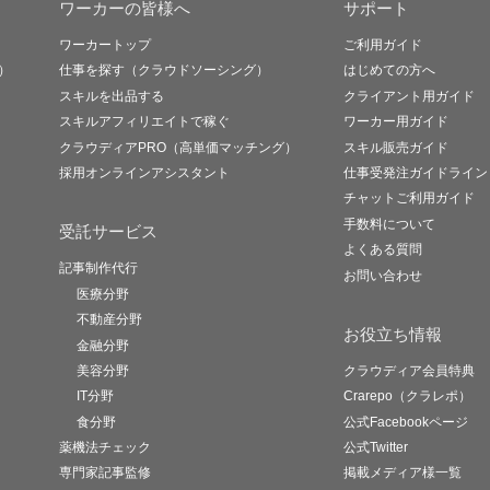
ワーカーの皆様へ
サポート
ワーカートップ
ご利用ガイド
）
仕事を探す（クラウドソーシング）
はじめての方へ
スキルを出品する
クライアント用ガイド
スキルアフィリエイトで稼ぐ
ワーカー用ガイド
クラウディアPRO（高単価マッチング）
スキル販売ガイド
採用オンラインアシスタント
仕事受発注ガイドライン
チャットご利用ガイド
手数料について
受託サービス
よくある質問
記事制作代行
お問い合わせ
医療分野
不動産分野
お役立ち情報
金融分野
美容分野
クラウディア会員特典
IT分野
Crarepo（クラレポ）
食分野
公式Facebookページ
薬機法チェック
公式Twitter
専門家記事監修
掲載メディア様一覧