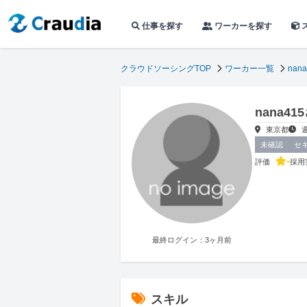
仕事を探す
ワーカーを探す
クラウドソーシングTOP
ワーカー一覧
nana
nana4
東京都
未確認
セ
-
評価
採用
最終ログイン：3ヶ月前
スキル