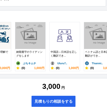
で理解で
納期遵守のライディン
中国語⇔日本語を正し
ベトナム語と日本
グをします
く翻訳でき...
翻訳ができ...
ぶちキムチ
Uluru7..
Thanmi..
3,000円
-
(0)
1,000円
-
(0)
1,000円
-
(0)
3,
3,000
円
見積もりの相談をする