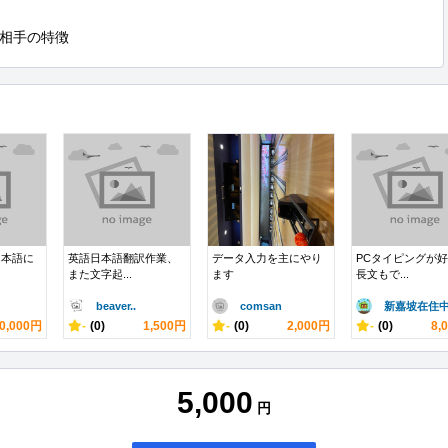
相手の特徴
日本語に
英語日本語翻訳作業、
データ入力を主にやり
PCタイピングが
また文字起...
ます
長文もで...
beaver..
comsan
新嘉坡在住
0,000円
-
(0)
1,500円
-
(0)
2,000円
-
(0)
8,
5,000
円