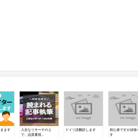
書きます
入念なリサーチの上
ドイツ語翻訳します
初心者ですが頑張
で、品質重視...
す