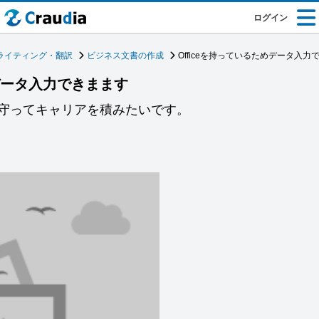
ログイン
ライティング・翻訳
ビジネス文書の作成
Officeを持っているためデータ入力
めデータ入力できまます
守ってキャリアを積みたいです。