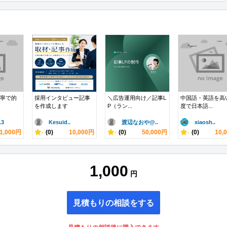
丁寧で的
採用インタビュー記事
＼広告運用向け／記事L
中国語・英語を高
を作成します
P（ラン...
度で日本語...
3
Kesuid..
渡辺なおや@..
xiaosh..
1,000円
-
(0)
10,000円
-
(0)
50,000円
-
(0)
10,
1,000
円
見積もりの相談をする