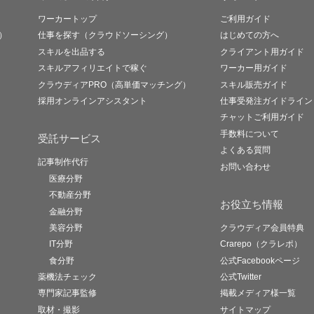
ワーカートップ
ご利用ガイド
）
仕事を探す（クラウドソーシング）
はじめての方へ
スキルを出品する
クライアント用ガイド
スキルアフィリエイトで稼ぐ
ワーカー用ガイド
クラウディアPRO（高単価マッチング）
スキル販売ガイド
採用オンラインアシスタント
仕事受発注ガイドライン
チャットご利用ガイド
手数料について
受託サービス
よくある質問
記事制作代行
お問い合わせ
医療分野
不動産分野
お役立ち情報
金融分野
美容分野
クラウディア会員特典
IT分野
Crarepo（クラレポ）
食分野
公式Facebookページ
薬機法チェック
公式Twitter
専門家記事監修
掲載メディア様一覧
取材・撮影
サイトマップ