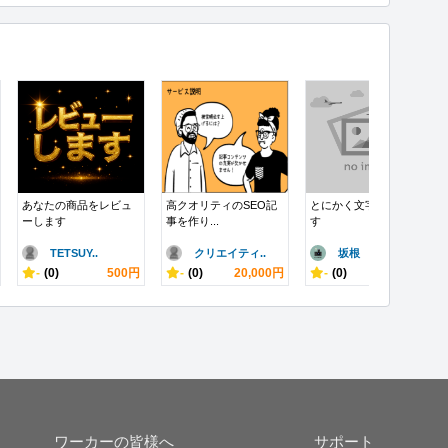
あなたの商品をレビュ
高クオリティのSEO記
とにかく文字数書けま
ーします
事を作り...
す
TETSUY..
クリエイティ..
坂根
-
(0)
500円
-
(0)
20,000円
-
(0)
10,000円
ワーカーの皆様へ
サポート