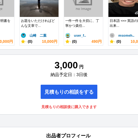
説明書を
お題をいただければど
一件一件を大切に、丁
日本語 <=> 英語
んな文章で...
寧かつ責任...
出来...
山崎 二葉
user_f..
msomeh..
0,000円
-
(0)
10,000円
-
(0)
490円
-
(0)
10,
3,000
円
納品予定日：3日後
見積もりの相談をする
見積もりの相談後に購入できます
出品者プロフィール