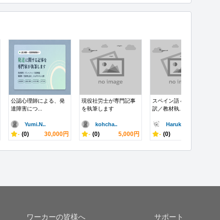
公認心理師による、発
現役社労士が専門記事
スペイン語⇔日本語翻
達障害につ...
を執筆します
訳／教材執...
Yumi.N..
kohcha..
Haruka..
-
(0)
30,000円
-
(0)
5,000円
-
(0)
10,000円
ワーカーの皆様へ
サポート