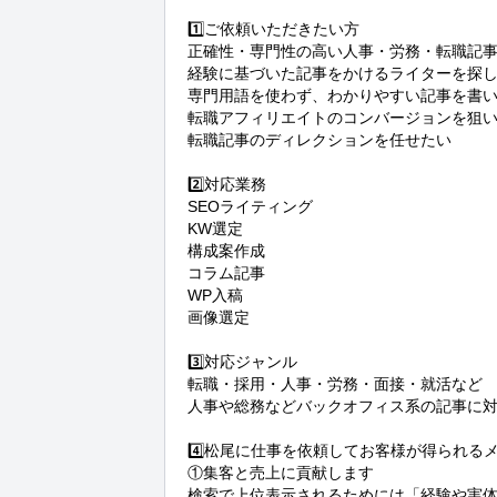
1️⃣ご依頼いただきたい方

正確性・専門性の高い人事・労務・転職記事
経験に基づいた記事をかけるライターを探し
専門用語を使わず、わかりやすい記事を書い
転職アフィリエイトのコンバージョンを狙い
転職記事のディレクションを任せたい

2️⃣対応業務

SEOライティング

KW選定

構成案作成

コラム記事

WP入稿

画像選定

3️⃣対応ジャンル

転職・採用・人事・労務・面接・就活など

人事や総務などバックオフィス系の記事に対
4️⃣松尾に仕事を依頼してお客様が得られるメ
①集客と売上に貢献します

検索で上位表示されるためには「経験や実体