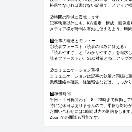
松尾でなければ書けない記事で、メディア様
②時間の削減に貢献します

記事執筆以外にも、KW選定・構成・画像選定、W
メディア様が時間を有効に使えるよう、時間
5️⃣仕事の理念とモットー

①読者ファースト（読者の悩みに答える）

「読みやすさ」と「わかりやすさ」を追求し
読者ファーストが、SEO対策と売上アップの
②コミュニケーション重視

コミュニケーションは記事の執筆と同様に重
業務連絡や確認・経過報告などは、しっかり
6️⃣稼働時間

平日・土日祝問わず、8～23時まで稼働して
特に定休日はありませんので、柔軟な対応が
お問い合わせには1時間以内の返信をします。
Zoomでの面談も可能です。