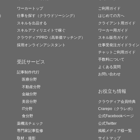
ワーカートップ
ご利用ガイド
）
仕事を探す（クラウドソーシング）
はじめての方へ
スキルを出品する
クライアント用ガイド
スキルアフィリエイトで稼ぐ
ワーカー用ガイド
クラウディアPRO（高単価マッチング）
スキル販売ガイド
採用オンラインアシスタント
仕事受発注ガイドライン
チャットご利用ガイド
手数料について
受託サービス
よくある質問
記事制作代行
お問い合わせ
医療分野
不動産分野
お役立ち情報
金融分野
美容分野
クラウディア会員特典
IT分野
Crarepo（クラレポ）
食分野
公式Facebookページ
薬機法チェック
公式Twitter
専門家記事監修
掲載メディア様一覧
取材・撮影
サイトマップ