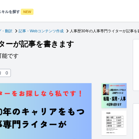
スキルを探す
NEW
グ・翻訳
記事・Webコンテンツ作成
人事歴30年の人事専門ライターが記事を
イターが記事を書きます
可能です
り
0