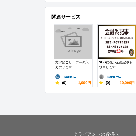
関連サービス
文字起こし、データ入
SEOに強い金融記事を
力承ります
執筆します
Karin1..
kazu-w..
-
(0)
1,000円
-
(0)
10,000円
クライアントの皆様へ