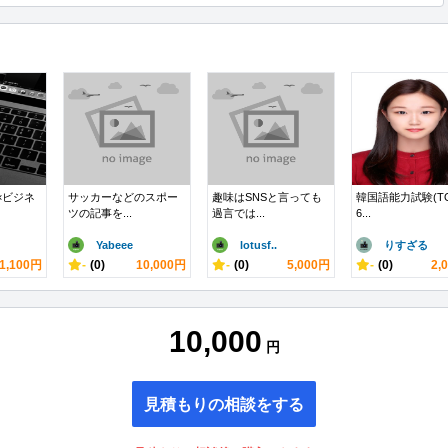
×ビジネ
サッカーなどのスポー
趣味はSNSと言っても
韓国語能力試験(TO
ツの記事を...
過言では...
6...
Yabeee
lotusf..
りすざる
1,100円
-
(0)
10,000円
-
(0)
5,000円
-
(0)
2,
10,000
円
見積もりの相談をする