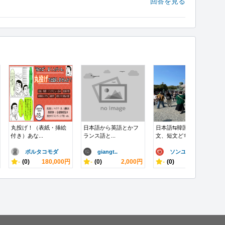
回答を見る
丸投げ！（表紙・挿絵
日本語から英語とかフ
日本語⇆韓国語、長
付き）あな...
ランス語と...
文、短文どち...
ポルタコモダ
giangt..
ソンユ
-
(0)
180,000円
-
(0)
2,000円
-
(0)
1,500円