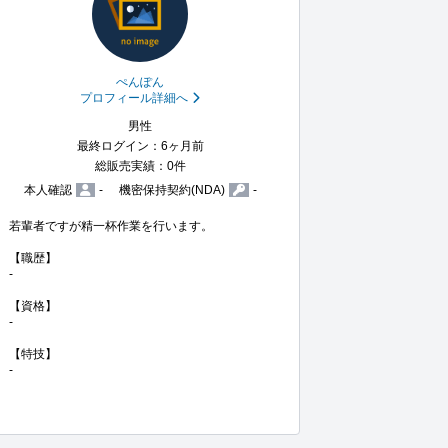
ぺんぽん
プロフィール詳細へ
男性
最終ログイン：6ヶ月前
総販売実績：0件
本人確認
-
機密保持契約(NDA)
-
若輩者ですが精一杯作業を行います。

【職歴】

-

【資格】

-

【特技】

-