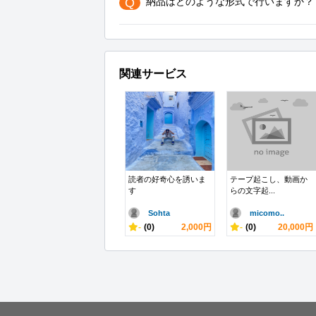
Q
納品はどのような形式で行いますか？
関連サービス
読者の好奇心を誘いま
テープ起こし、動画か
す
らの文字起...
Sohta
micomo..
-
(0)
2,000円
-
(0)
20,000円