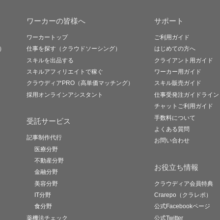
ワーカーの皆様へ
サポート
ワーカートップ
ご利用ガイド
）
仕事を探す（クラウドソーシング）
はじめての方へ
スキルを出品する
クライアント用ガイド
スキルアフィリエイトで稼ぐ
ワーカー用ガイド
クラウディアPRO（高単価マッチング）
スキル販売ガイド
採用オンラインアシスタント
仕事受発注ガイドライン
チャットご利用ガイド
手数料について
受託サービス
よくある質問
記事制作代行
お問い合わせ
医療分野
不動産分野
お役立ち情報
金融分野
美容分野
クラウディア会員特典
IT分野
Crarepo（クラレポ）
食分野
公式Facebookページ
薬機法チェック
公式Twitter