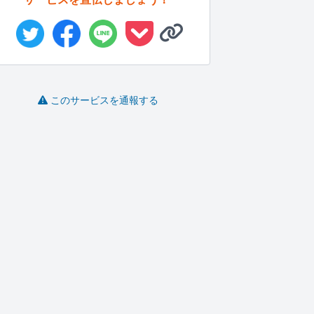
このサービスを通報する
SEOに強いライティン
医療教官の立場でエビ
【週15時間稼働】WEB
グをします
デンスに基...
ライテ...
ン
吉浜明子
AK52
KONDOU..
-
(0)
1,000円
-
(0)
5,000円
-
(0)
5,500円