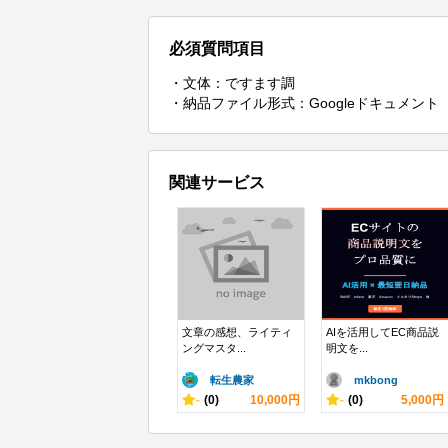
必須質問項目
・文体：ですます調

・納品ファイル形式：Googleドキュメント
関連サービス
文章の感想、ライティ
AIを活用してEC商品説
ングマスタ...
明文を...
転生農家
mkbong
-
(0)
10,000円
-
(0)
5,000円