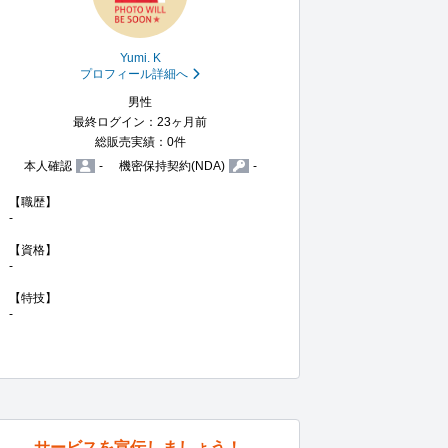
Yumi. K
プロフィール詳細へ
男性
最終ログイン：23ヶ月前
総販売実績：0件
本人確認
-
機密保持契約(NDA)
-
【職歴】

-

【資格】

-

【特技】

-
サービスを宣伝しましょう！