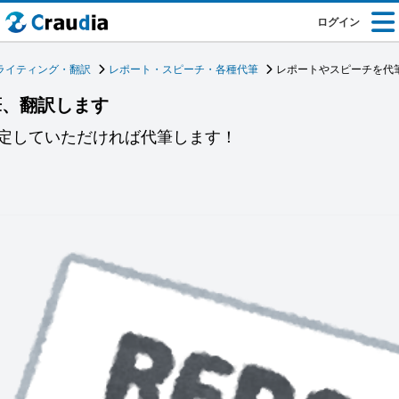
ログイン
ライティング・翻訳
レポート・スピーチ・各種代筆
レポートやスピーチを代
筆、翻訳します
定していただければ代筆します！