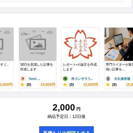
やすく、
SEOを意識した記事を
レポート•小論文を作成
専門ライターが集
作成します
します
強い記事を...
Yumi. ..
外コンサラリ..
大久保米造
3,000円
-
(0)
10,000円
-
(0)
15,000円
-
(0)
15,
2,000
円
納品予定日：12日後