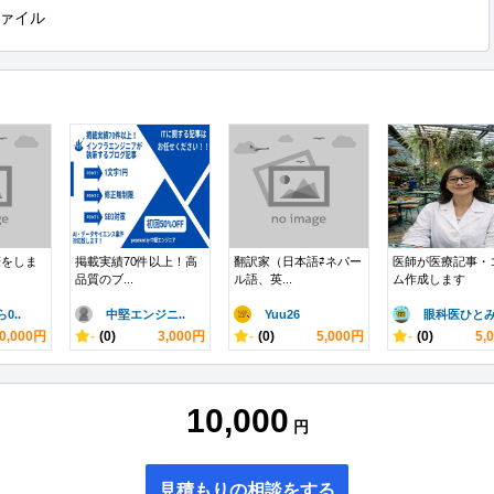
ァイル
筆をしま
掲載実績70件以上！高
翻訳家（日本語⇄ネパー
医師が医療記事・
品質のブ...
ル語、英...
ム作成します
0..
中堅エンジニ..
Yuu26
眼科医ひと
0,000円
-
(0)
3,000円
-
(0)
5,000円
-
(0)
5,
10,000
円
見積もりの相談をする