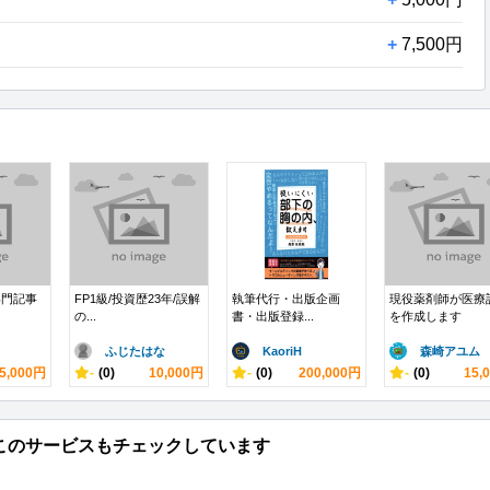
+
7,500円
専門記事
FP1級/投資歴23年/誤解
執筆代行・出版企画
現役薬剤師が医療
の...
書・出版登録...
を作成します
ふじたはな
KaoriH
森崎アユム
5,000円
-
(0)
10,000円
-
(0)
200,000円
-
(0)
15,
このサービスもチェックしています