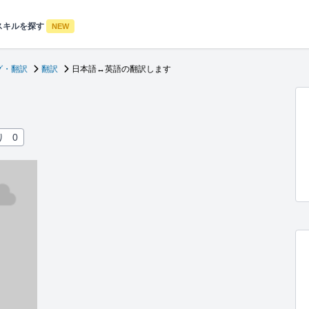
スキルを探す
NEW
グ・翻訳
翻訳
日本語↔英語の翻訳します
り
0