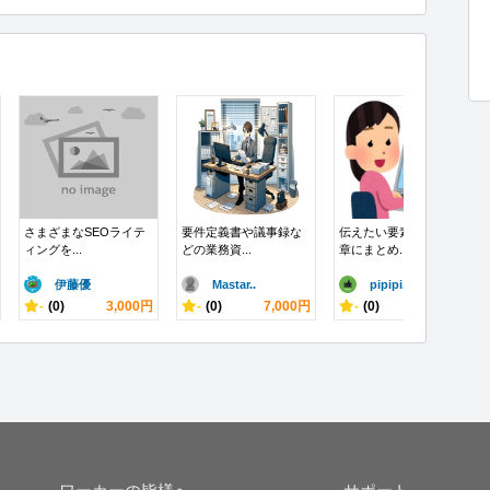
さまざまなSEOライテ
要件定義書や議事録な
伝えたい要素を短い文
ィングを...
どの業務資...
章にまとめ...
伊藤優
Mastar..
pipipi..
-
(0)
3,000円
-
(0)
7,000円
-
(0)
1,000円