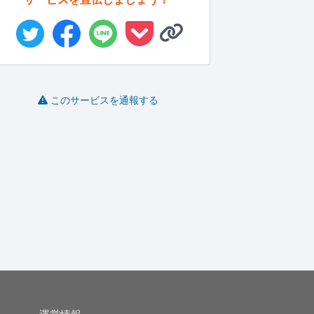
このサービスを通報する
お任せください、プロ
書店員としての経験を
SEOに強いライティン
のライター...
基に生きた...
グ、記事...
ド
水野尚子
Pengui..
Ree
-
(0)
3,000円
-
(0)
1,000円
-
(0)
10,000円