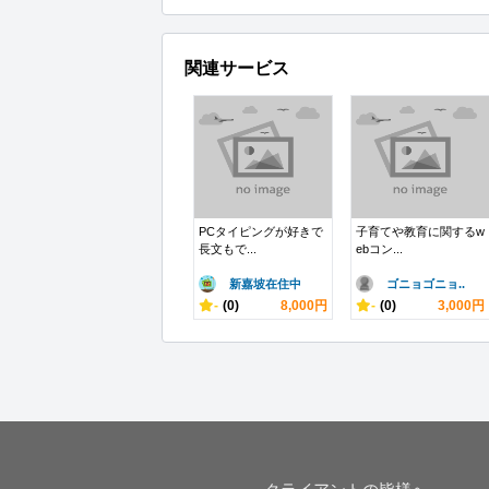
関連サービス
PCタイピングが好きで
子育てや教育に関するw
長文もで...
ebコン...
新嘉坡在住中
ゴニョゴニョ..
-
(0)
8,000円
-
(0)
3,000円