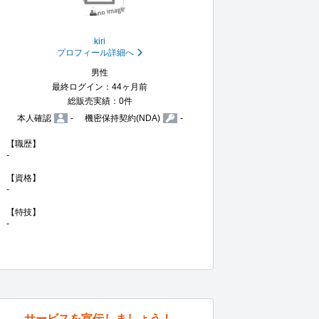
kiri
プロフィール詳細へ
男性
最終ログイン：44ヶ月前
総販売実績：0件
本人確認
-
機密保持契約(NDA)
-
【職歴】

-

【資格】

-

【特技】

-
サービスを宣伝しましょう！