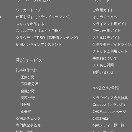
ワーカーの皆様へ
サポート
ワーカートップ
ご利用ガイド
）
仕事を探す（クラウドソーシング）
はじめての方へ
スキルを出品する
クライアント用ガイド
スキルアフィリエイトで稼ぐ
ワーカー用ガイド
クラウディアPRO（高単価マッチング）
スキル販売ガイド
採用オンラインアシスタント
仕事受発注ガイドライン
チャットご利用ガイド
手数料について
受託サービス
よくある質問
記事制作代行
お問い合わせ
医療分野
不動産分野
お役立ち情報
金融分野
美容分野
クラウディア会員特典
IT分野
Crarepo（クラレポ）
食分野
公式Facebookページ
薬機法チェック
公式Twitter
専門家記事監修
掲載メディア様一覧