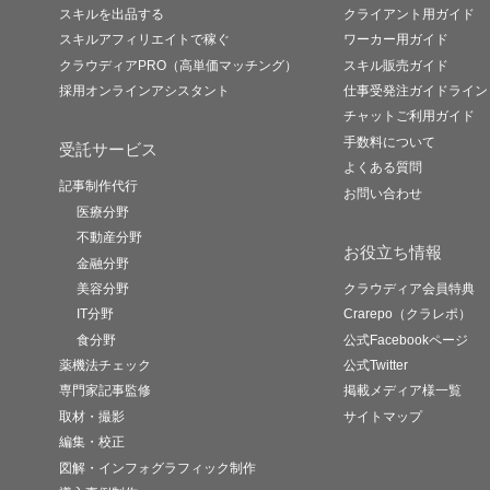
スキルを出品する
クライアント用ガイド
スキルアフィリエイトで稼ぐ
ワーカー用ガイド
クラウディアPRO（高単価マッチング）
スキル販売ガイド
採用オンラインアシスタント
仕事受発注ガイドライン
チャットご利用ガイド
手数料について
受託サービス
よくある質問
記事制作代行
お問い合わせ
医療分野
不動産分野
お役立ち情報
金融分野
美容分野
クラウディア会員特典
IT分野
Crarepo（クラレポ）
食分野
公式Facebookページ
薬機法チェック
公式Twitter
専門家記事監修
掲載メディア様一覧
取材・撮影
サイトマップ
編集・校正
図解・インフォグラフィック制作