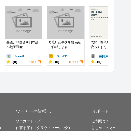
英語、韓国語を日本語
幅広い記事を母親目線
取材・導入事例記事を
へ翻訳可能...
で作成します
読みやすく...
Jeon8
Seed31
鎌田大輝
-
(0)
3,000円
-
(0)
10,000円
-
(0)
10,000円
ワーカーの皆様へ
サポート
ワーカートップ
ご利用ガイド
）
仕事を探す（クラウドソーシング）
はじめての方へ