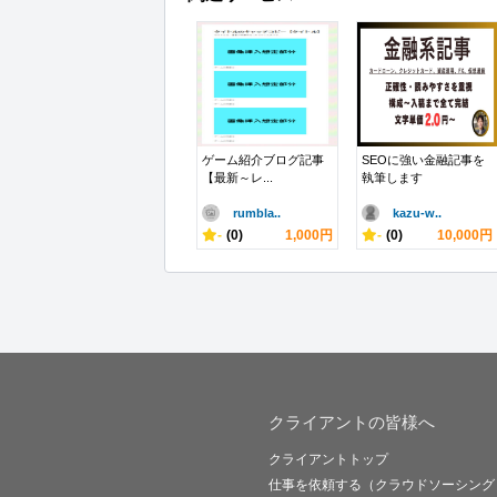
ゲーム紹介ブログ記事
SEOに強い金融記事を
【最新～レ...
執筆します
rumbla..
kazu-w..
-
(0)
1,000円
-
(0)
10,000円
クライアントの皆様へ
クライアントトップ
仕事を依頼する（クラウドソーシング