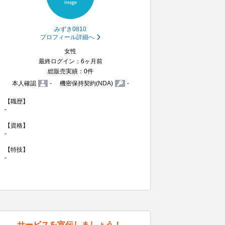
みずき0810
プロフィール詳細へ
女性
最終ログイン：6ヶ月前
総販売実績：0件
本人確認
-
機密保持契約(NDA)
-
【職歴】

-

【資格】

-

【特技】

-
サービスを宣伝しましょう！