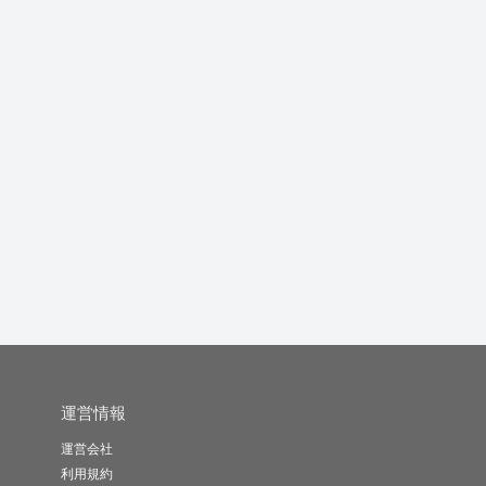
介護系の対象者の葛藤
美容に関する記事を書
実体験に基づいた、子
や想いを深...
きます
育てや教育...
の
足立 尚典
y.k
kozara..
-
(0)
10,000円
-
(0)
10,000円
-
(0)
3,000円
運営情報
運営会社
利用規約