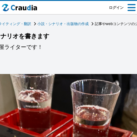
ログイン
ライティング・翻訳
小説・シナリオ・出版物の作成
記事やwebコンテンツの
シナリオを書きます
屋ライターです！