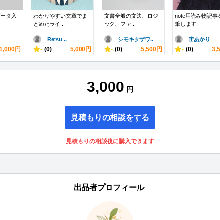
データ入
わかりやすい文章でま
文書全般の文法、ロジ
note用読み物記事
とめたライ...
ック、ファ...
筆します
Retsu ..
シモキタザワ..
宙あかり
1,000円
-
(0)
5,000円
-
(0)
5,500円
-
(0)
3,
3,000
円
見積もりの相談をする
見積もりの相談後に購入できます
出品者プロフィール