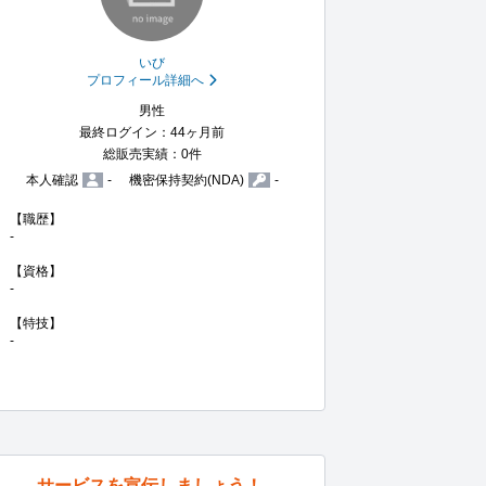
いび
プロフィール詳細へ
男性
最終ログイン：44ヶ月前
総販売実績：0件
本人確認
-
機密保持契約(NDA)
-
【職歴】

-

【資格】

-

【特技】

-
サービスを宣伝しましょう！