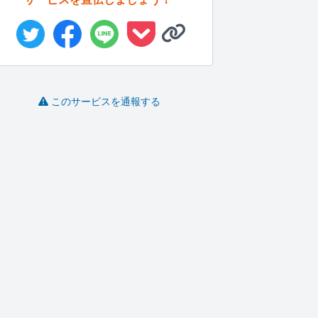
このサービスを通報する
読者の気持ちに寄り添
顧客が満足するキャッ
医療系 論文 翻訳ま
I
った記事を...
チコピーや...
す
EO