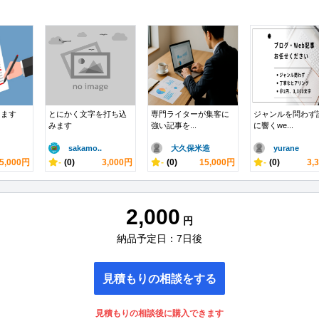
します
とにかく文字を打ち込
専門ライターが集客に
ジャンルを問わず
みます
強い記事を...
に響くwe...
sakamo..
大久保米造
yurane
5,000円
-
(0)
3,000円
-
(0)
15,000円
-
(0)
3,
2,000
円
納品予定日：7日後
見積もりの相談をする
見積もりの相談後に購入できます