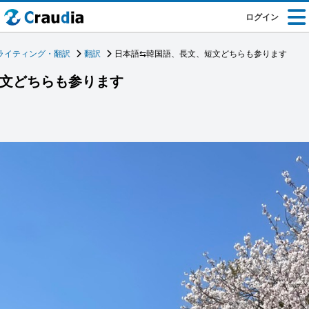
ログイン
ライティング・翻訳
翻訳
日本語⇆韓国語、長文、短文どちらも参ります
短文どちらも参ります