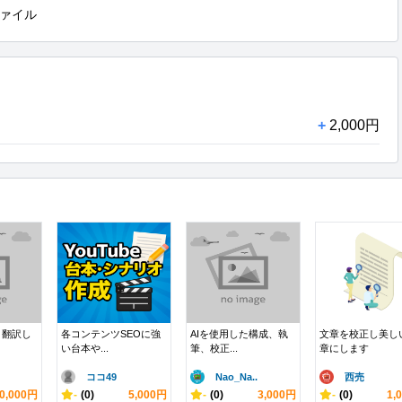
ァイル
+
2,000円
 翻訳し
各コンテンツSEOに強
AIを使用した構成、執
文章を校正し美し
い台本や...
筆、校正...
章にします
ココ49
Nao_Na..
西売
0,000円
-
(0)
5,000円
-
(0)
3,000円
-
(0)
1,