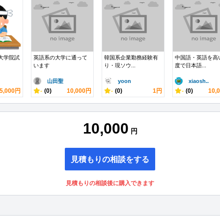
部大学院試
英語系の大学に通って
韓国系企業勤務経験有
中国語・英語を高
います
り・現ソウ...
度で日本語...
山田聖
yoon
xiaosh..
5,000円
-
(0)
10,000円
-
(0)
1円
-
(0)
10,
10,000
円
見積もりの相談をする
見積もりの相談後に購入できます